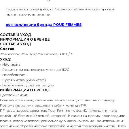
Твидовые костюмы требуют бережного ухода и носке - просим
принять это во внимание.
вся коллекция бренда POUR FEMMES
СОСТАВ И УХОД
ИНФОРМАЦИЯ О БРЕНДЕ
СОСТАВ И УХОД
Состав:
80% хлопок, 20% П/Э; 50% вискоза, 50% П/Э
Уход:
- Не стирать
- Гладить при температуре утюга до 110°C
- Не отбеливать
- Сухая чистка (химчистка)
- Барабанная сушка запрещена
ИНФОРМАЦИЯ О БРЕНДЕ
Дорогой клиент,
Если вы это читаете, значит вам не все равно, кто шьет твою одежду.
Поэтому мы хотим представить себя - команду PF.
PF (расшифровывается как Pour Femme – с фр. «Для женщин») - это
семейный бренд с 20-летней историей. В самом начале мы производили
платья, которые воплощали основную идею компании - женственные и
элегантные образы на фоне оверсайза и нарочитой маскулинности. Затем