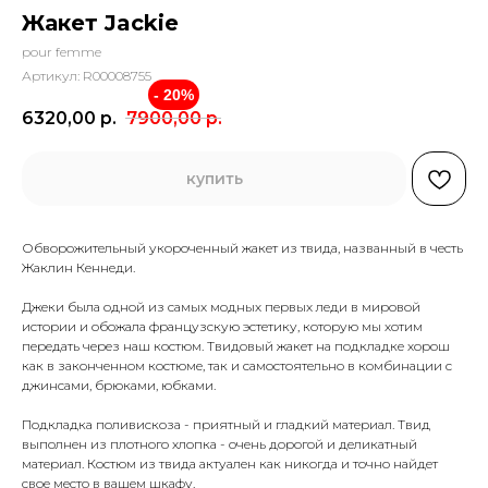
Жакет Jackie
pour femme
Артикул:
R00008755
- 20%
6320,00
р.
7900,00
р.
купить
Обворожительный укороченный жакет из твида, названный в честь
Жаклин Кеннеди.
Джеки была одной из самых модных первых леди в мировой
истории и обожала французскую эстетику, которую мы хотим
передать через наш костюм. Твидовый жакет на подкладке хорош
как в законченном костюме, так и самостоятельно в комбинации с
джинсами, брюками, юбками.
Подкладка поливискоза - приятный и гладкий материал. Твид
выполнен из плотного хлопка - очень дорогой и деликатный
материал. Костюм из твида актуален как никогда и точно найдет
свое место в вашем шкафу.