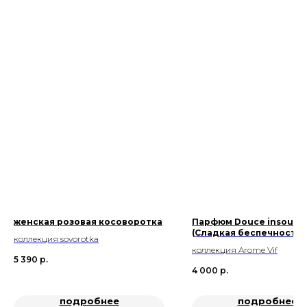
женская розовая косоворотка
Парфюм Douce insouci
(Сладкая беспечность) |
коллекция sovorotka
коллекция Arome Vif
5 390
р.
4 000
р.
подробнее
подробнее