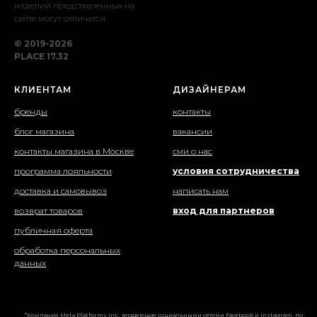
изделий представленных на
сайте могут отличатся
© 2019-2026
PLACE 17.32
КЛИЕНТАМ
ДИЗАЙНЕРАМ
бренды
контакты
блог магазина
вакансии
контакты магазина в Москве
сми о нас
программа лояльности
условия сотрудничества
доставка и самовывоз
написать нам
возврат товаров
вход для партнеров
публичная оферта
обработка персональных
данных
*Компания Meta Platforms Inc., владеющая социальными сетями Facebook и Instagram, по