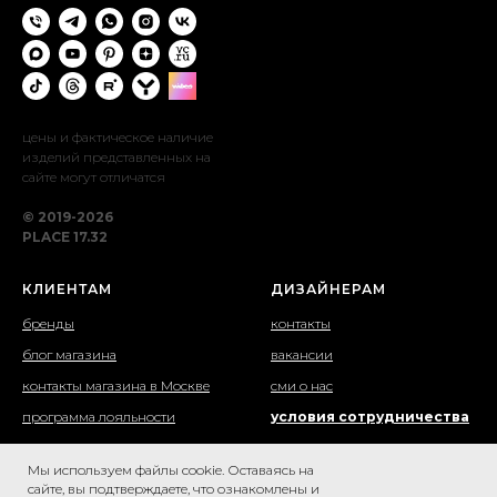
цены и фактическое наличие
изделий представленных на
сайте могут отличатся
© 2019-2026
PLACE 17.32
КЛИЕНТАМ
ДИЗАЙНЕРАМ
бренды
контакты
блог магазина
вакансии
контакты магазина в Москве
сми о нас
программа лояльности
условия сотрудничества
доставка и самовывоз
написать нам
Мы используем файлы cookie. Оставаясь на
возврат товаров
вход для партнеров
сайте, вы подтверждаете, что ознакомлены и