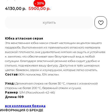
- 30%
4130,00
р.
5900,00
р.
купить
Юбка атласная серая
Эта женственная юбка макси станет настоящим акцентом вашего
гардероба. Выполненная из премиального атласного материала
высокой плотности, она удивительно мягкая на ощупь и устойчива
к замятию, что обеспечивает вам безупречный вид в любой
ситуации. Благодаря эластичной резинке юбка сидит удобно и
стильно, подчеркивая вашу фигуру. Доступна в трёх шикарных
цветах: бежевом, сером и изумрудном, которые легко сочетать.
Состав:
90% полиэстер, 10% эластан
Уход:
Деликатная стирка не более 30 °С, глажка с изнаночной
стороны не более 200 °С, бережный отжим и сушка.
Размер
: S/M (Российский 42-46)
Длина: 109
вся коллекция бренда
ИНФОРМАЦИЯ О БРЕНДЕ