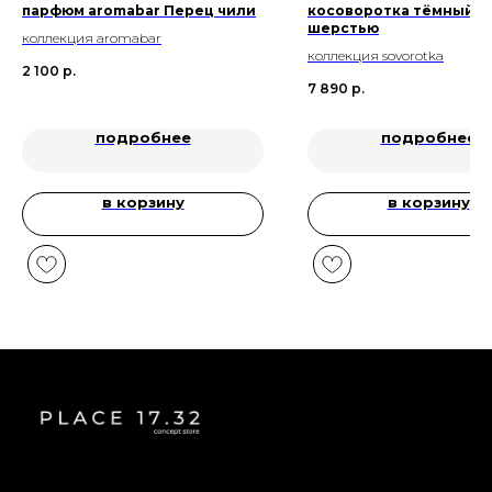
парфюм aromabar Перец чили
косоворотка тёмный ха
шерстью
коллекция aromabar
коллекция sovorotka
2 100
р.
7 890
р.
подробнее
подробнее
в корзину
в корзину