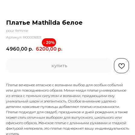
Платье Mathilda белое
pour femme
Артикул:
R00009301
- 20%
4960,00
р.
6200,00
р.
купить
Платье вечернее атласное с воланами выбор для особых событий
или для повседневного образа. Мини-миди платье универсальное
из атласа с прямым силуэтом и воланами, придающими ему
уникальный шарм и элегантность. Особое внимание уделено
деталям: красивые пуговицы добавляют платью изысканности.
Платье подходит для свадеб, праздников и дней рождения, а также
может стать отличным выбором для выпускного, школьного или
офисного образа, Женское платье с длинными рукавами и гладкой
фактурой материала, это платье подчеркнет вашу индивидуальность
и стиль