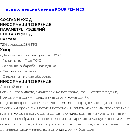
вся коллекция бренда POUR FEMMES
СОСТАВ И УХОД
ИНФОРМАЦИЯ О БРЕНДЕ
ПАРАМЕТРЫ ИЗДЕЛИЙ
СОСТАВ И УХОД
Состав:
72% вискоза, 28% П/Э
Уход:
- Деликатная стирка при T до 30°С
- Гладить при T до 110°С
- Запрещена барабанная сушка
- Сушка на плечиках
- Отжим на низких оборотах
ИНФОРМАЦИЯ О БРЕНДЕ
Дорогой клиент,
Если вы это читаете, значит вам не все равно, кто шьет твою одежду.
Поэтому мы хотим представить себя - команду PF.
PF (расшифровывается как Pour Femme – с фр. «Для женщин») - это
семейный бренд с 20-летней историей. В самом начале мы производили
платья, которые воплощали основную идею компании - женственные и
элегантные образы на фоне оверсайза и нарочитой маскулинности. Затем
появились пальто, юбки, блузки и целая коллекция, которая значительно
отличается своим качеством от ряда других брендов.