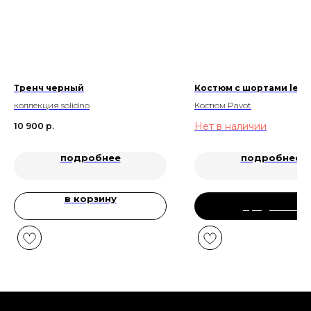
Тренч черный
Костюм с шортами le ve
коллекция solidno
Костюм Pavot
Нет в наличии
10 900
р.
подробнее
подробнее
в корзину
предзаказ