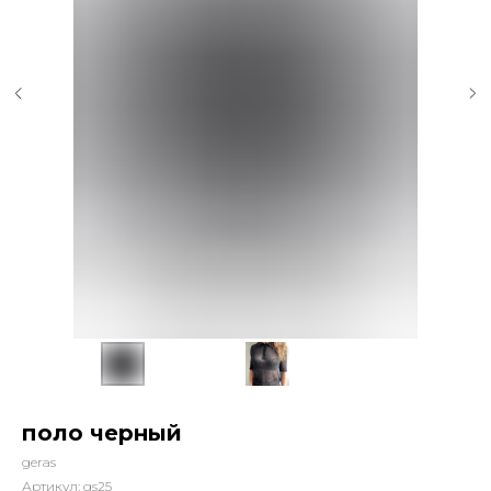
поло черный
geras
Артикул:
gs25