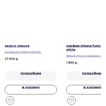
пальто черное
парфюм milaparfums wh
white
коллекция бренда fortefo
белый мускус, ванилин, цв
27 500
р.
аккорд
1 890
р.
подробнее
подробнее
в корзину
в корзину