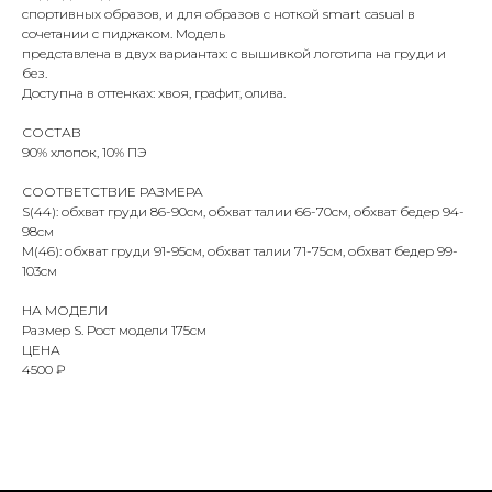
спортивных образов, и для образов с ноткой smart casual в
сочетании с пиджаком. Модель
представлена в двух вариантах: с вышивкой логотипа на груди и
без.
Доступна в оттенках: хвоя, графит, олива.
СОСТАВ
90% хлопок, 10% ПЭ
СООТВЕТСТВИЕ РАЗМЕРА
S(44): обхват груди 86-90см, обхват талии 66-70см, обхват бедер 94-
98см
М(46): обхват груди 91-95см, обхват талии 71-75см, обхват бедер 99-
103см
НА МОДЕЛИ
Размер S. Рост модели 175см
ЦЕНА
4500 ₽